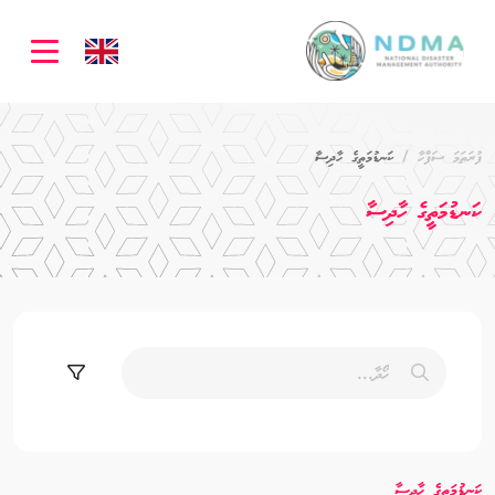
ation
ފުރަތަމަ ސަފްހާ
ކަނޑުމަތީގެ ހާދިސާ
ކަނޑުމަތީގެ ހާދިސާ
ކަނޑުމަތީގެ ހާދިސާ