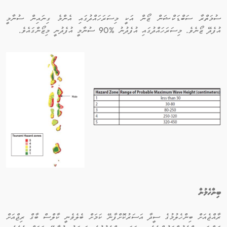
ސުމަތްރާ ސަބްޑަކްޝަން ޒޯން އަކީ މިސަރަހައްދުގައި އެންމެ ގިނައިން ސުނާމީ
އުފެދޭ ޒޯނެވެ. މިސަރަހައްދުގައި އުފެދުނު %90 ސުނާމީ އުފެދުނީ މިޒޯންގައެވެ.
ބިންހެލުން
ރާއްޖެއަށް ބިންހެލުމުގެ ސީދާ އަސަރުކޮށްފާނޭ ކަމަށް ބެލެވެނީ ކާލްސް ބާގް ރިޖްއަށް