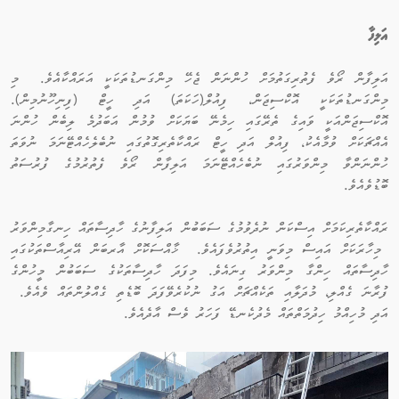
އަލިފާ
އަލިފާން ރޯވެ ފެތުރިގަތުމަށް ހުންނަން ޖެހޭ މިންގަނޑުތަކަކީ އަރައްކާއެވެ. މި
މިންގަނޑުތަކަކީ އޮކްސިޖަން، ފިއުލް(ހަކަތަ) އަދި ހީޓް (ފިނިހޫނުމިން).
އޮކްސިޖަންއަކީ ވައިގެ ތެރޭގައި ހިމެނޭ ބަޔަކަށް ވުމުން އަބަދުމެ ލިބެން ހުންނަ
އެއްޗަކަށް ވުމާއެކު، ފިއުލް އަދި ހީޓް ރައްކާތެރިގޮތުގައި ނުބެލެހެއްޓޭނަމަ ނުވަތަ
ހުންނަންވާ މިންވަރުގައި ނުބެހެއްޓޭނަމަ އަލިފާން ރޯވެ ފެތުރުމުގެ ފުރުސަތު
ބޮޑުވެއެވެ.
ރައްކާތެރިކަމަށް އިސްކަން ނުދެވުމުގެ ސަބަބުން އަލިފާނުގެ ހާދިސާތައް ހިނގާމިންވަރު
މިހާރަކަށް އައިސް މިވަނީ އިތުރުވެފައެވެ. ޚާއްސަކޮށް އާރބަން އޭރިއާސްތަކުގައި
ހާދިސާތައް ހިންގާ މިންވަރު ގިނައެވެ. މިފަދަ ހާދިސާތަކުގެ ސަބަބުން މީހުންގެ
ފުރާނަ ގެއްލި، މުދަލާއި ތަކެއްޗަށް އަގު ނުކުރެވޭފަދަ ބޮޑެތި ގެއްލުންތައް ވެއެވެ.
އަދި މުހިއްމު ހިދުމަތްތައް މެދުކެނޑޭ ފަހަރު ވެސް އާދެއެވެ.