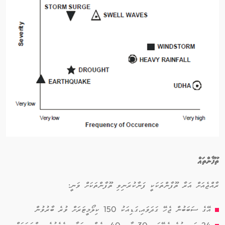
ތޫފާންތައް
ރާއްޖެއަށް އަރާ ތޫފާންތަކަކީ ފަނާކުރަނިވި ތޫފާންތަކަށް ވަނީ:
އޭގެ ސަބަބުން ޖެހޭ ގަދަވައި،ގަޑިއަކު 150 ކިލޯމީޓަރަށް ވުރެ ބާރުވުން