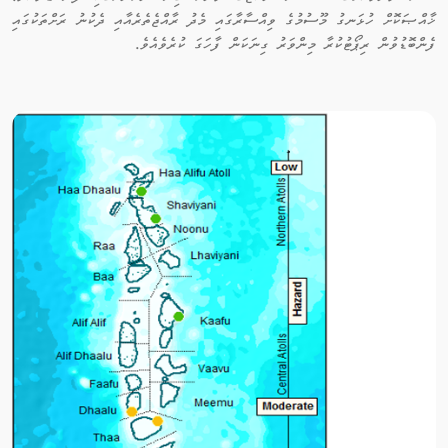
ޚާއްޞަކޮށް ހުޅަނގު މޫސުމުގެ ވިއްސާރާގައި މެދު ރާއްޖެތެރެއާއި ދެކުނު ރަށްތަކުގައި
ފެންބޮޑުވުން ރިޕޯޓުކުރާ މިންވަރު ގިނަކަން ފާހަގަ ކުރެވެއެވެ.