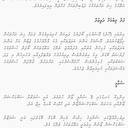
އަތޮޅުގެ ގިނަ ރަށްތަކެއްގެ ދަޑުބިންތަކަށް ގެއްލުން ލިބިފައިވެއެވެ.
ފެން ލިބުމަށް ދަތިވުން
އިރުވައި (ހޫނު) މޫސުމުގައި ބޯފެނުގެ ދަތިކަން ކުރިމަތިވެގެން ވަރަށް ގިނަ ރަށްތަކުން
ރިޕޯޓްކުރެއެވެ. މޫސުމަށް އަންނަ ބަދަލުތަކާއި އެކު ވާރޭވެހުމުގެ ޕެޓާން އަށް އަންނަ
ބަދަލުތަކާއި ގުޅިގެން އުތުރާއި މެދުރާއްޖެ ތެރޭގެ އަތޮޅުތަކުން ބޯފެން ހުސްވުމުގެ
ފުރުޞަތު ބޮޑެވެ. މީގެ އިތުރުންވެސް ދިރިއުޅުމުގެ ވައްޓަފާޅިއާއި އެހެނިހެން މި ފަދަ
ސަބަބުތަކާއި ގުޅިގެންވެސް ހޫނުމޫސުމުގައި ރަށްރަށުން ވާރޭފެން ހުސްވުމުގެ
މައްސަލަތަކާއި ކުރިމަތިލާން ޖެހެއެވެ.
ސުނާމީ
އިންޑިއާ ކަނޑުގައި 3 ސުނާމީ ޒޯން ހުރެއެވެ. އެއީ ސުމަތްރާ ސަބްޑަކްޝަން
ޒޯންއާއި މަކަރަން ސަބްޑަކްޝަންޒޯން އަދި ކާލްސް ބާރގް ރިޖް އެވެ.
ދިވެހިރާއްޖޭގައި ސުނާމީގެ ހިރާސް ވަކިން ބޮޑަށް ބޮޑުވެފައި ވަނީ ސުމަޓްރާ
ސަބްޑަކްޝަން ޒޯނުން އިރުމަތީ އަތޮޅުތަކުގެ ތެރޭގަ އެވެ.