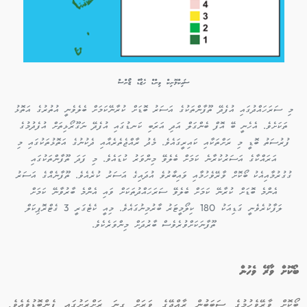
ސައިކްލޮނިކް ވިންޑް ހެޒާޑް ޒޯންސް
މި ސަރަހައްދުގައި އުފެދޭ ތޫފާންތަކުގެ އަސަރު ބޮޑަށް ކުރާނޭކަމަށް ބެލެވެނީ އުތުރުގެ އަތޮޅު
ތަކަށެވެ. އެހެނީ ބޭ އޮފް ބެންގަލް އަދި އަރަބި ކަނޑުގައި އުފެދޭ ނަގޫރޯޅިތަށް އުފެދުމުގެ
ފުރުސަތު ބޮޑީ މި ރަށްތަކާއި ކައިރީގައެވެ. މެދު ރާއްޖެތެރެއާއި ދެކުނުގެ އަތޮޅުތަކުގައި މި
އަރައްކާގެ އަސަރުކުރާނެ ކަމަށް ބެލެވޭ މިންވަރު ކުޑައެވެ. މި ފަދަ ތޫފާންތަކުގައި
ގުގުރުމާއިއެކު ބޯކޮށް ވާރޭވެހުމާއި ވައިބާރުވެ އުދައިގެ އަސަރު ކުރެއެވެ. ތޫފާނެއްގެ އަސަރު
އެންމެ ބޮޑަށް ކުރާނޭ ކަމަށް ބެލެވޭ ސަރަހައްދުތަކަށް ވައި އެންމެ ބާރުވާނޭ ކަމަށް
ލަފާކުރެވެނީ ގަޑިއަކު 180 ކިލޯމީޓަރު ބާރުމިނުގައެވެ. މިއީ ކެޓެގަރީ 3 ގެޓްރޮޕިކަލް
ތޫފާނަކަށްވުރެވެސް ބާރުދަށް މިންވަރެކެވެ.
ބޯކޮށް ވާރޭ ވެހުން
ބޯކޮށް ވާރޭވެހުމުގެ ސަބަބުން ރާއްޖޭގެ ވަރަށް ގިނަ ރަށްރަށުގައި ފެންބޮޑުވެއެވެ.