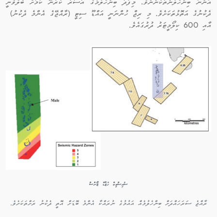
އަންނަ ބިންހެލުންތަކުންނެވެ. މިފަދަ ބިންހެލުމުގެ އަސަރު ކުރާނޭ ކަމަށް ބެލެވެނީ
ދެކުނުގެ އަތޮޅުތަކަށެވެ. މި ރިޖް ހުންނަނީ އައްޑޫ ސިޓީ (ރާއްޖޭގެ އެންމެ ދެކުނު)
އާއި 600 ކިލޯމީޓަރު ދުރުގައެވެ.
ސެއިސްމިކް ހެޒާޑް ޒޯންސް
ރާއްޖެ ސަރަހައްދަށް ބިންހެލުމެއް އައުމުގެ ނުރައްކާ އެންމެ ބޮޑަށް އޮތީ ދެކުނު ރަށްތަކަށެވެ.