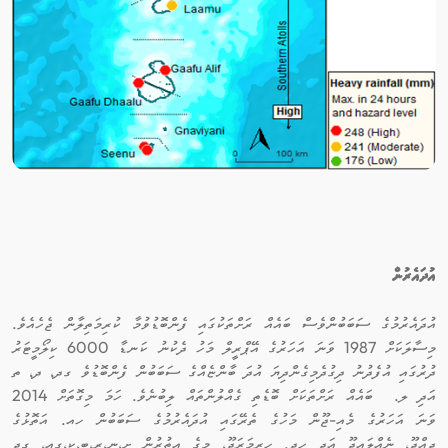
އުދައެރުން
އުދައެރުމުގެ ސަބަބުންވެސް ބައެއް ރަށްތަކުގައި ފެންބޮޑުވުމާ ކުރިމަތިލާން ޖެހެއެވެ.
މިސާލަކަށް 1987 ވަނަ އަހަރުގެ އޭޕްރީލް މަހު ދެކުނު ކަނޑާ 6000 ކިލޯމީޓަރު
ދުރުގައި އުފެދުނު ދިގުދެމިގެންދިޔަ އުދަ ބާންޏެއްގެ ސަބަބުން ފެންބޮޑުވެ ގދ، ދ، ތ
އަދި ލ. ބައެއް ރަށްތަކަށް ބޮޑެތި ގެއްލުންތައް ލިބުނެވެ. ހަމަ މިގޮތަށް 2014
ވަނަ އަހަރުގެ މެއި-ޖޫން މަހުގެ ތެރޭގައި އުދައެރުމުގެ ސަބަބުން ހއ. އަތޮޅުގެ
ދިއްދޫ، ނެއްލައިދޫ އަދި ހދ. ހިރިމަރަދޫ، މީގެ އިތުރުން ށ،ނ،ރ،ބ،ކ،ގއ، ގދ