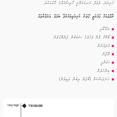
ހުރިނަމަ، ލެވެލް ކަނޑައެޅޭނީ ހާދިސާއެއްގެ ގޮތުގައެވެ.
ރާއްޖެއަށް ގުދުރަތީ ގޮތުން ކުރިމަތިވަމުންދާ ބައެއް އަރައްކާތައް
ނަގޫރޯޅި
ބޯކޮށް ވާރޭ ވެހުމުގެ ސަބަބުން ފެންބޮޑުވުން
އުދައެރުން
ތޫފާން
ސުނާމީ
ބިންހެލުން
ހަނަފަސްކަން (ބޯފެން ލިބުން ދަތިވުން)