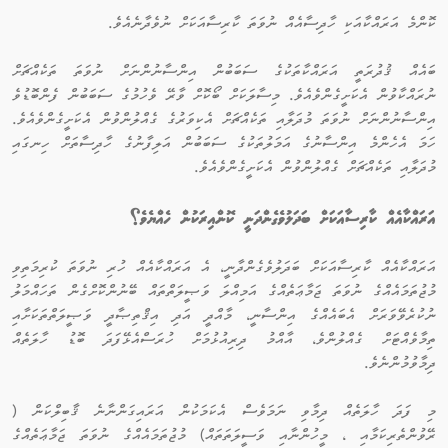
ކޮންމެ އަރައްކާއަކި ހާދިސާއެއް ނުވަތަ ކާރިސާއަކަށް ނުވެދާނެއެވެ.
ބައެއް ޤުދުރަތީ އަރައްކާތަކުގެ ސަބަބުން އިންސާނުންނަށް ނުވަތަ ތަކެއްޗަށް
ނުރައްކާވުން އެކަށީގެންވެއެވެ. މިސާލަކަށް ބޯކޮށް ވާރޭ ވެހުމުގެ ސަބަބުން ފެންބޮޑުވެ
އިންސާނުންނަށް ނުވަތަ މުދަލާއި ތަކެއްޗަށް އެކިވަރުގެ ގެއްލުންވުން އެކަށީގެންވެއެވެ.
ހަމަ އެހެންމެ އިންސާނުގެ އަމަލުތަކުގެ ސަބަބުން އަލިފާނުގެ ހާދިސާތަށް ހިނގައި
މުދަލާއި ތަކެއްޗަށް ގެއްލުންވުން އެކަށީގެންވެއެވެ.
އަރައްކާއެއް ކާރިސާއަކަށް ބަދަލުވެގެންދަނީ ކޮންއިރަކުން ހެއްޔެވެ؟
އަރައްކާއެއް ކާރިސާއަކަށް ބަދަލުވެގެންދާނީ، އެ އަރައްކާއެއް ހުރި ނުވަތަ ކުރިމަތިވި
މުޖުތަމައެއްގެ ނުވަތަ ޖަމާޢަތެއްގެ އަމިއްލަ ވަޞީލަތްތައް ބޭނުންކޮށްގެން ތަހައްމަލު
ނުކުރެވޭވަރަށް އެބައެއްގެ އިންސާނީ، މާއްދީ އަދި އިޤްތިޞާދީ ވަޞީލަތްތަކަށާއި
ތިމާވެއްޓަށް ގެއްލުންވެ، އާއްމު ދިރިއުޅުމަށް ހުރަސްއެޅޭފަދަ ބޮޑު ހާލަތެއް
ދިމާވުމުންނެވެ.
މި ފަދަ ހާލަތެއް ދިމާވި ނަމަވެސް އެކަމަކުން އަރައިގަންނާނެ ޤާބިލްކަން (
ރޭވުންތެރިކަމާއި ، މީހުންނާއި ވަސީލަތަތައް) މުޖުތަމައެއްގެ ނުވަތަ ޖަމާޢަތެއްގެ