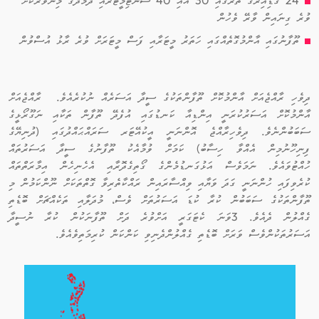
24 ގަޑިއިރުގެ ތެރޭގައި 30 އާއި 40 ސެންޓިމީޓަރާއި ދެމެދުގެ މިންވަރަކަށް
ވުރެ ގިނައިން ވާރޭ ވެހުން
ތޫފާނުގައި އާންމުގޮތެއްގައި ހަތަރު މީޓަރާއި ފަސް މީޓަރަށް ވުރެ ރާޅު އުސްވުން
ދިވެހި ރާއްޖެއަށް އާންމުކޮށް ތޫފާންތަކުގެ ސީދާ އަސަރެއް ނުކުރެއެވެ. ރާއްޖެއަށް
އާންމުކޮށް އަސަރުކުރަނީ އިންޑިއާ ކަނޑުގައި އުފެދޭ ތޫފާން ތަކާއި ނަގޫރޯޅީގެ
ސަބަބުންނެވެ. ދިވެހިރާއްޖެ އޮންނަނީ އީކުއޭޓަރ ސަރައްޙައްދުގައި (ދުނިޔޭގެ
ފިނިހޫނުމިން އެއްވާ ހިސާބު) ކަމަށް ވުމާއެކު ތޫފާނުގެ ސީދާ އަސަރުތައް
ހުއްޓުވައެވެ. ނަމަވެސް އަޅުގަނޑުމެންގެ ގޯތިގެދޮރާއި އެހެނިހެން އިމާރަތްތައް
ކުރެވިފައި ހުންނަނީ ގަދަ ވަޔާއި ވިއްސާރައިން ރައްކާތެރިވާ ގޮތްތަކަށް ނޫންކަމުން މި
ތޫފާންތަކުގެ ސަބަބުން ކުރާ ކުޑަ އަސަރުތަށް ވެސް، މުދަލާއި ތަކެއްޗަށް ބޮޑެތި
ގެއްލުން ދެއެވެ. 3ވަނަ ކެޓަގަރީ އަށްވުރެ ދަށް ތޫފާނަކުން ކުރާ ނުސީދާ
އަސަރުތަކުންވެސް ވަރަށް ބޮޑެތި ގެއްލުންދެނިވި ކަންކަން ކުރިމަތިވެއެވެ.