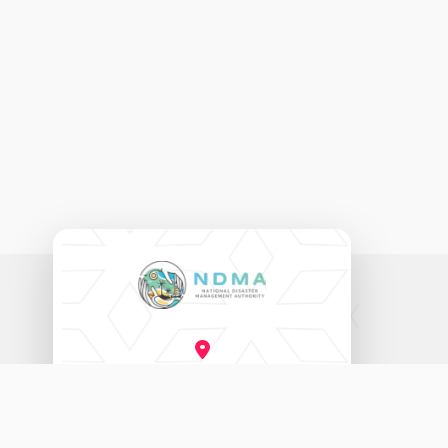
ނެޝަނަލް ޑިޒާސްޓާރ މެނޭޖްމަންޓް އޮތޯރިޓީ
އަމީނީ މަގު (20060)، މާލެ، ދިވެހިރާއްޖެ.