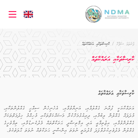
ation
ފުރަތަމަ ސަފްހާ
ކާރިސާތަކާއި އަރައްކާތައް
ކާރިސާތަކާއި އަރައްކާތައް
ކާރިސާތަކާއި އަރައްކާތައް
އަރައްކާއަކީ ފުރާނަ ގެއްލުމާއި، އަނިޔާވުމާއި، އެހެނިހެން ސިއްޙީ ގެއްލުންތަކާއި،
މުދަލައް ގެއްލުން ލިބުމާއި، ދިރިއުޅުމަށްކުރާ މަސައްކަތްތަކާއި މުހިއްމު ޚިދުމަތްތަކަށް
ގެއްލުންވުމާއި، އިޖުތިމާޢީ އަދި އިޤްތިޞާދީ ޙަރަކާތްތައް މެދުކެނޑުމާއި، ތިމާވެށީގެ
ގެއްލުން މެދުވެރިކުރުވާފަދަ ޤުދުރަތީ ނުވަތަ އިންސާނީ ޙަރަކާތެއް ނުވަތަ ޙާލަތެކެވެ.