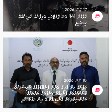
17 ޖޫން 2026
ހުޅުމާލެ 141 ވަނަ ފްލެޓްގައި އަލިފާނުގެ ހާދިސާއެއް
ހިނގައިފި
10 ޖޫން 2026
ޖަޕާނުގެ ހިލޭ އެހީގެ ދަށުން ފެންބޮޑުވުމުގެ ކާރިސާތަކުގައި
ބޭނުންކުރުމަށް ފެންހިއްކާ ޕަންޕުތައް ރަށްރަށުގެ
ކައުންސިލްތަކަށް އެން.ޑީ.އެމް.އޭ އިން ހަވާލުކޮށްފި