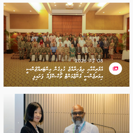
08 ޖޫން 2026
އެމެރިކާއާއި ދިވެހިރާއްޖެ ގުޅިގެން އިންޓަރއޭޖެންސީ
އިމަރޖެންސީ މެނޭޖްމަންޓް ވޯކްޝޮޕެއް ފަށައިފި