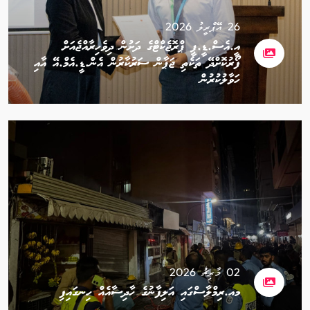
26 އޭޕްރީލު 2026
އީ.އެސް.ޑީ.ޕީ ޕްރޮޖެކްޓްގެ ދަށުން ދިވެހިރާއްޖެއަށް
ފޯރުކޮށްދޭ ތަކެތި ޖަޕާން ސަރުކާރުން އެން.ޑީ.އެމް.އޭ އާއި
ހަވާލުކުރުން
02 މާރިޗު 2026
މއ.ރިމްލާސްގައި އަލިފާނުގެ ހާދިސާއެއް ހިނގައިފި