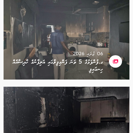
06 ޖުލައި 2026
ގ.ފުންފަޅުގެ 5 ވަނަ ފަންގިފިލާގައި އަލިފާނުގެ ހާދިސާއެއް
ހިނގައިފި