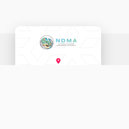
ނެޝަނަލް ޑިޒާސްޓާރ މެނޭޖްމަންޓް އޮތޯރިޓީ
އަމީނީ މަގު (20060)، މާލެ، ދިވެހިރާއްޖެ.
3333456