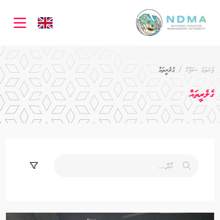
ation
ފުރަތަމަ ސަފްހާ
ގެލެރީތައް
ގެލެރީތައް