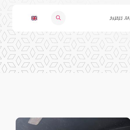
ންނާ ގުޅުއްވުމަށް