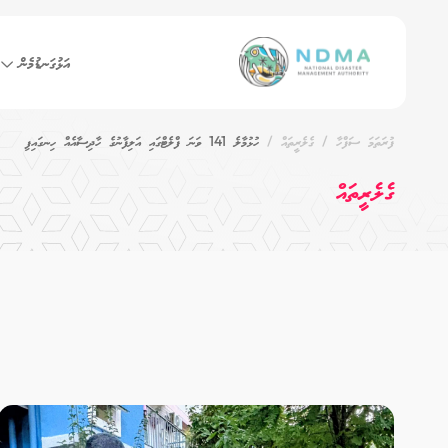
އަޅުގަނޑުމެން
ފުރަތަމަ ސަފްހާ
ގެލެރީތައް
ހުޅުމާލެ 141 ވަނަ ފްލެޓްގައި އަލިފާނުގެ ހާދިސާއެއް ހިނގައިފި
ގެލެރީތައް