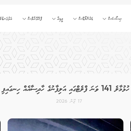
ރިސޯސަސް
ޑައުންލޯޑްސް
މީޑިއާ
ޕްރޮގްރާމްސް
އަޅުގަނޑުމެ
ހުޅުމާލެ 141 ވަނަ ފްލެޓްގައި އަލިފާނުގެ ހާދިސާއެއް ހިނގައިފި
17 ޖޫން 2026