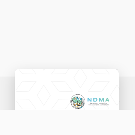
ނެޝަނަލް ޑިޒާސްޓާރ މެނޭޖްމަންޓް އޮތޯރިޓީ
އަމީނީ މަގު (20060)، މާލެ، ދިވެހިރާއްޖެ.