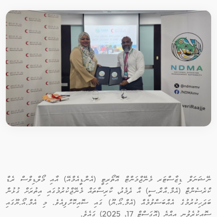
ނޭޝަނަލް ޑިޒާސްޓަރ މެނޭޖްމަންޓް އޮތޯރިޓީ (އެންޑީއެމްއޭ) އާއި މޯލްޑިވްސް ރެޑް
ކްރެސެންޓް (އެމް.އާރް.ސީ) އާ ދެމެދު، ކާރިސާތައް މެނޭޖްކުރުމުގައި އިތުރަށް ގުޅުން
ބަދަހިކުރުމުގެ އެއްބަސްވުމެއް (އެމް.އޯ.ޔޫ) ގައި ސޮއިކޮށްފިއެވެ. މި އެމް.އޯ.ޔޫގައި
ސޮއިކުރެވުނީ އިއްޔެ (އޮގަސްޓް 17، 2025) ގައެވެ.