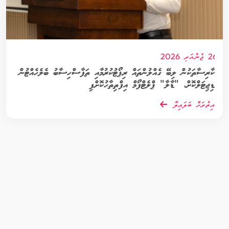
26 ޖެނުއަރީ 2026
ކާރިސާތަކުން ލިބޭ ގެއްލުންތައް ރިޕޯޓުކުރުމާއި ތަފާސްހިސާބު ބެލެހެއްޓުން
ޑިޖިޓަލްކޮށް، "ޑާލާ" ޕްލެޓްފޯމް އިފްތިތާހުކޮށްފި
އިތުރަށް ބަލައިލާ