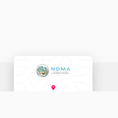
ނެޝަނަލް ޑިޒާސްޓާރ މެނޭޖްމަންޓް އޮތޯރިޓީ
އަމީނީ މަގު (20060)، މާލެ، ދިވެހިރާއްޖެ.