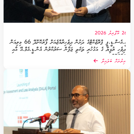
26 އޭޕްރީލު 2026
އީ.އެސް.ޑީ.ޕީ ޕްރޮޖެކްޓްގެ ދަށުން ދިވެހިރާއްޖެއަށް ފޯރުކޮށްދޭ 66 މިލިއަން
ދިވެހި ރުފިޔާ ގެ އަގުހުރި ތަކެތި ޖަޕާން ސަރުކާރުން އެން.ޑީ.އެމް.އޭ އާއި
ހަވާލުކޮށްފި
އިތުރަށް ބަލައިލާ