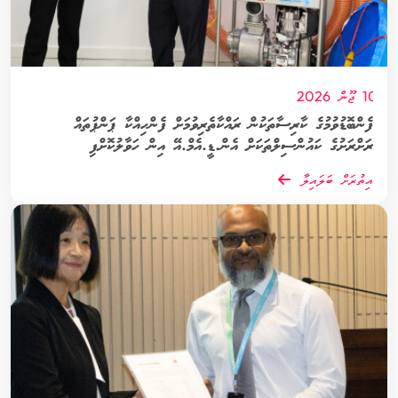
10 ޖޫން 2026
ފެންބޮޑުވުމުގެ ކާރިސާތަކުން ރައްކާތެރިވުމަށް ފެންހިއްކާ ޕަންޕުތައް
ރަށްރަށުގެ ކައުންސިލްތަކަށް އެން.ޑީ.އެމް.އޭ އިން ހަވާލުކޮށްފި
އިތުރަށް ބަލައިލާ