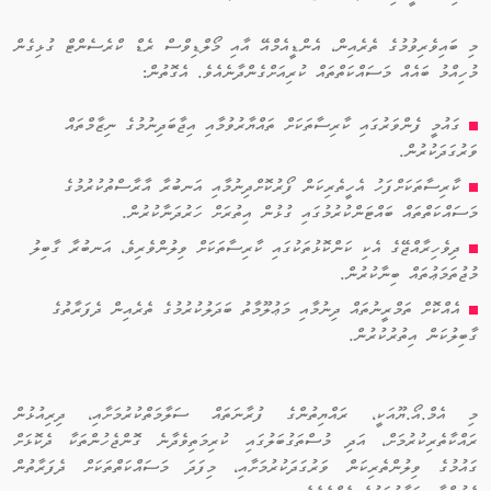
މި ބައިވެރިވުމުގެ ތެރެއިން، އެންޑީއެމްއޭ އާއި މޯލްޑިވްސް ރެޑް ކްރެސެންޓް ގުޅިގެން
މުހިއްމު ބައެއް މަސައްކަތްތައް ކުރިއަށްގެންދާނެއެވެ. އެގޮތުން:
ގައުމީ ފެންވަރުގައި ކާރިސާތަކަށް ތައްޔާރުވުމާއި އިޖާބަދިނުމުގެ ނިޒާމްތައް
ވަރުގަދަކުރުން.
ކާރިސާތަކަށްފަހު އެހީތެރިކަން ފޯރުކޮށްދިނުމާއި އަނބުރާ އާރާސްތުކުރުމުގެ
މަސައްކަތްތައް ބައްޓަންކުރުމުގައި ގުޅުން އިތުރަށް ހަރުދަނާކުރުން.
ދިވެހިރާއްޖޭގެ އެކި ކަންކޮޅުތަކުގައި ކާރިސާތަކަށް ވިލުންވެރިވެ، އަނބުރާ ގާބިލު
މުޖުތަމަޢުތައް ބިނާކުރުން.
އެއްކޮށް ތަމްރީނުތައް ދިނުމާއި މަޢުލޫމާތު ބަދަލުކުރުމުގެ ތެރެއިން ދެފަރާތުގެ
ގާބިލުކަން އިތުރުކުރުން.
މި އެމް.އޯ.ޔޫއަކީ، ރައްޔިތުންގެ ފުރާނަތައް ސަލާމަތްކުރުމަށާއި، ދިރިއުޅުން
ރައްކާތެރިކުރުމަށް، އަދި މުސްތަގުބަލުގައި ކުރިމަތިވެދާނެ ގޮންޖެހުންތަކާ ދެކޮޅަށް
ގައުމުގެ ވިލުންތެރިކަން ވަރުގަދަކުރުމަށާއި، މިފަދަ މަސައްކަތްތަކަށް ދެފަރާތުން