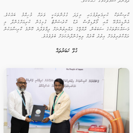
ދެމުންދާ ސަމާލުކަމުގެ ހެއްކެކެވެ.
ކާރިސާތަކާ ކުރިމަތިލުމުގައި މިފަދަ ގުޅުންތަކަކީ ވަރަށް މުހިއްމު ބައެކެވެ.
އެންޑީއެމްއޭ އާއި މޯލްޑިވްސް ރެޑް ކްރެސެންޓް ގުޅިގެން ކުރިއަށްގެންދާ މި
މަސައްކަތްތަކުގެ ސަބަބުން، ރާއްޖޭގެ ރައްޔިތުންނަށް ދިމާވެދާނެ ކޮންމެ ކާރިސާއަކުން
ރައްކާތެރިވުމަށް އިތުރު ބާރެއް ލިބިގެންދާނެކަމަށް ބެލެވެއެވެ.
ގުޅޭ ޚަބަރުތައް