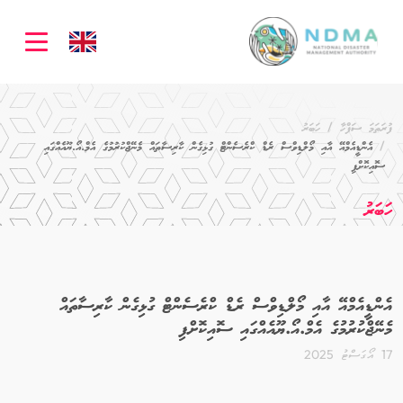
ation
ފުރަތަމަ ސަފްހާ
ހަބަރު
އެންޑީއެމްއޭ އާއި މޯލްޑިވްސް ރެޑް ކްރެސެންޓް ގުޅިގެން ކާރިސާތައް މެނޭޖްކުރުމުގެ އެމް.އޯ.ޔޫއެއްގައި
ސޮއިކޮށްފި
ހަބަރު
އެންޑީއެމްއޭ އާއި މޯލްޑިވްސް ރެޑް ކްރެސެންޓް ގުޅިގެން ކާރިސާތައް
މެނޭޖްކުރުމުގެ އެމް.އޯ.ޔޫއެއްގައި ސޮއިކޮށްފި
17 އޯގަސްޓު 2025