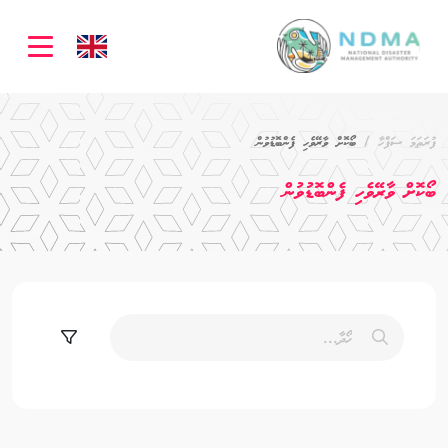
ation
ފުރަތަމަ ސަފްހާ
ބޯކޮށް ވާރޭވެހި ފެންބޮޑުވުން
ބޯކޮށް ވާރޭވެހި ފެންބޮޑުވުން