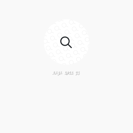
ގުޅޭ އެއްޗެއް ނުފެނުން