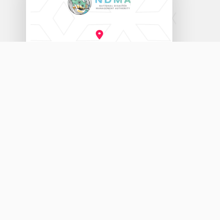
ނެޝަނަލް ޑިޒާސްޓާރ މެނޭޖްމަންޓް އޮތޯރިޓީ
އަމީނީ މަގު (20060)، މާލެ، ދިވެހިރާއްޖެ.
3333456
115
info@ndma.gov.mv