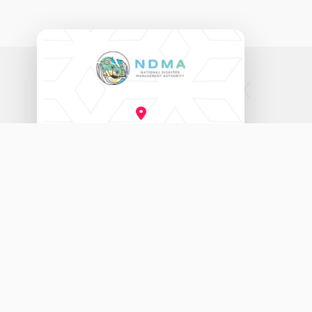
ނެޝަނަލް ޑިޒާސްޓާރ މެނޭޖްމަންޓް އޮތޯރިޓީ
އަމީނީ މަގު (20060)، މާލެ، ދިވެހިރާއްޖެ.
3333456
115