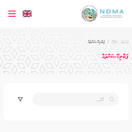
ation
ފުރަތަމަ ސަފްހާ
ޕަބްލިކޭޝަންތައް
ޕަބްލިކޭޝަންތައް