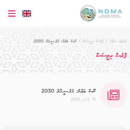
ation
ފުރަތަމަ ސަފްހާ
ޕްރެސް ރިލީސަސް
ނޫސް ބަޔާން: އެމް.ސީ.އާރް 2030
ޕްރެސް ރިލީސަސް
ނޫސް ބަޔާން: އެމް.ސީ.އާރް 2030
18 ޖުލައި 2024