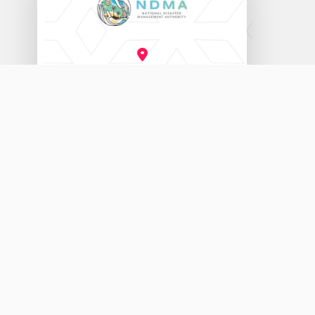
ނެޝަނަލް ޑިޒާސްޓާރ މެނޭޖްމަންޓް އޮތޯރިޓީ
އަމީނީ މަގު (20060)، މާލެ، ދިވެހިރާއްޖެ.
3333456
115
info@ndma.gov.mv