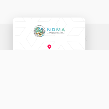
ނެޝަނަލް ޑިޒާސްޓާރ މެނޭޖްމަންޓް އޮތޯރިޓީ
އަމީނީ މަގު (20060)، މާލެ، ދިވެހިރާއްޖެ.
3333456