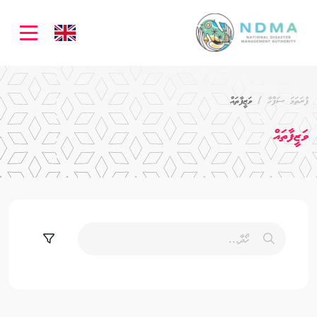
ation
ފުރަތަމަ ސަފްހާ
ވަޒީފާތައް
ވަޒީފާތައް