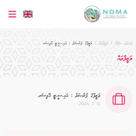
ation
ފުރަތަމަ ސަފްހާ
ވަޒީފާތައް
ވަޒީފާގެ ފުރުޞަތު : އައި.ސީ.ޓީ އޮފިސަރ
ވަޒީފާތައް
ވަޒީފާގެ ފުރުޞަތު : އައި.ސީ.ޓީ އޮފިސަރ
13 މޭ 2024