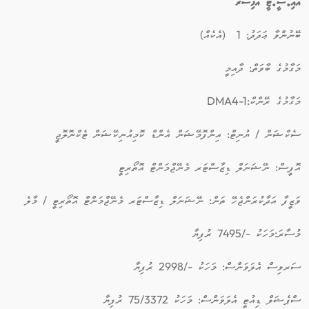
އައި.ސީ.ޓީ އޮފިސަރ
ބޭނުންވާ ޢަދަދު: 1 (އެކެއް)
މަގާމުގެ ބާވަތް: ދާއިމީ
މަގާމުގެ ރޭންކް:DMA4-1
ސެކްޝަން / ޔުނިޓް: އިންފޮމޭޝަން އެންޑް ކޮމިއުނިކޭޝަން ޓެކްނޮލޮޖީ
އޮފީސް: ނޭޝަނަލް ޑިޒާސްޓަރ މެނޭޖްމަންޓް އޮތޯރިޓީ
ވަޒީފާ އަދާކުރަންޖެހޭ ތަން: ނޭޝަނަލް ޑިޒާސްޓަރ މެނޭޖްމަންޓް އޮތޯރިޓީ / މާލެ
މުސާރަ:މަހަކު -/7495 ރުފިޔާ
ސަރވިސް އެލަވަންސް: މަހަކު -/2998 ރުފިޔާ
ސްޕެޝަލް ޑިއުޓީ އެލަވަންސް: މަހަކު 75/3372 ރުފިޔާ