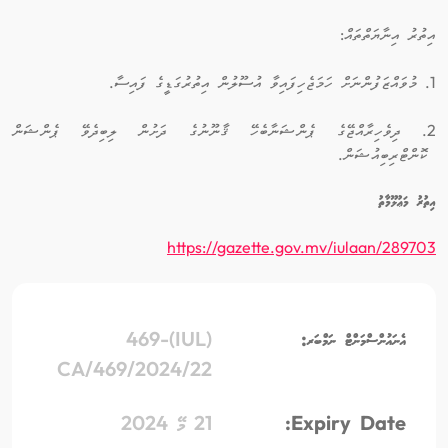
އިތުރު އިނާޔަތްތައް:
1. މުވައްޒަފުންނަށް ހަމަޖެހިފައިވާ އުސޫލުން އިތުރުގަޑީގެ ފައިސާ.
2. ދިވެހިރާއްޖޭގެ ޕެންޝަނާބެހޭ ޤާނޫނުގެ ދަށުން ލިބިދެވޭ ޕެންޝަން
ކޮންޓްރިބިއުޝަން.
އިތުރު މަޢުލޫމާތު
https://gazette.gov.mv/iulaan/289703
އެނައުންސްމަންޓް ނަމްބަރ:
(IUL)469-
CA/469/2024/22
Expiry Date:
21 މޭ 2024