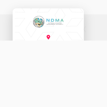
ނެޝަނަލް ޑިޒާސްޓާރ މެނޭޖްމަންޓް އޮތޯރިޓީ
އަމީނީ މަގު (20060)، މާލެ، ދިވެހިރާއްޖެ.
3333456
115