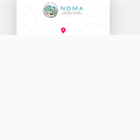
ނެޝަނަލް ޑިޒާސްޓާރ މެނޭޖްމަންޓް އޮތޯރިޓީ
އަމީނީ މަގު (20060)، މާލެ، ދިވެހިރާއްޖެ.
3333456
115