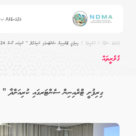
އަޅުގަނޑުމެން
ފުރަތަމަ ސަފްހާ
ގެލެރީތައް
ގިރިފުށީ ޓްރެއިނިން ސެންޓަރގައި ކުރިއަށްދާ " ކެރިއަރ ކޯސް 24-02" ގައި އިމާޖެންސީ މެނޭޖްމަންޓާއި ގުޅޭ ސެޝަންއެއް ޑެޕިއުޓީ ޗީފް ނަންގަވައިދެއްވައިފި
ގެލެރީތައް
ގިރިފުށީ ޓްރެއިނިން ސެންޓަރގައި ކުރިއަށްދާ " ކެރިއަރ ކޯސް 24-02" ގައި އިމާޖެންސީ މެނޭޖްމަންޓާއި ގުޅޭ ސެޝަންއެއ