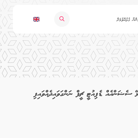
ންނާ ގުޅުއްވުމަށް