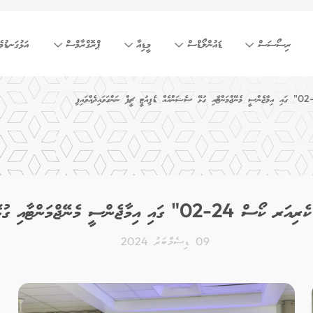
ރިސޯސަސް
ޑައުންލޯޑްސް
މީޑިއާ
ޕްރޮގްރާމްސް
އަޅުގަނޑުމެ
ް ޑެޕިއުޓީ ޗީފް ނަންގަވައިދެއްވައިފި
09 ޑިސެމްބަރު 2024