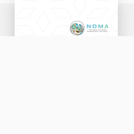
ނެޝަނަލް ޑިޒާސްޓާރ މެނޭޖްމަންޓް އޮތޯރިޓީ
އަމީނީ މަގު (20060)، މާލެ، ދިވެހިރާއްޖެ.
3333456
115
info@ndma.gov.mv