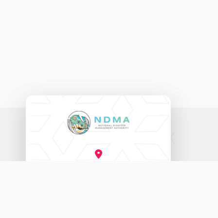
ނެޝަނަލް ޑިޒާސްޓާރ މެނޭޖްމަންޓް އޮތޯރިޓީ
އަމީނީ މަގު (20060)، މާލެ، ދިވެހިރާއްޖެ.