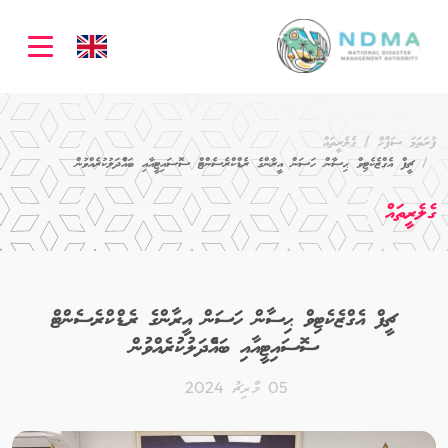
ation
ފުރަތަމަ ސަފްހާ
ގެލެރީތައް
ޗީފް އެގްޒެކެޓިވް ޙިސާން ހަސަން އީރާންގެ ރެޑްކްރެސެންޓް ސޮސައިޓީއާއި ބައްެދަލުކުރެއްވުން
ގެލެރީތައް
ޗީފް އެގްޒެކެޓިވް ޙިސާން ހަސަން އީރާންގެ ރެޑްކްރެސެންޓް
ސޮސައިޓީއާއި ބައްެދަލުކުރެއްވުން
05 މާރިޗު 2024