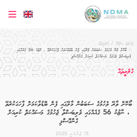
ation
ފުރަތަމަ ސަފްހާ
ގެލެރީތައް
ބޯކޮށް ވާރޭ ވެހުމުގެ ސަބަބުން މާލޭގައި ފެން ބޮޑުވާކަމަށް ފާހަގަކުރެވޭ ، ނާޒުކު 56 ގެއެއްގައި
ވެލިބަސްތާ ޖެހުމުގެ މަސައްކަތް ކުރިއަށް ގެންގޮސްފި
ގެލެރީތައް
ބޯކޮށް ވާރޭ ވެހުމުގެ ސަބަބުން މާލޭގައި ފެން ބޮޑުވާކަމަށް ފާހަގަކުރެވޭ
، ނާޒުކު 56 ގެއެއްގައި ވެލިބަސްތާ ޖެހުމުގެ މަސައްކަތް ކުރިއަށް
ގެންގޮސްފި
13 ޖެނުއަރީ 2025