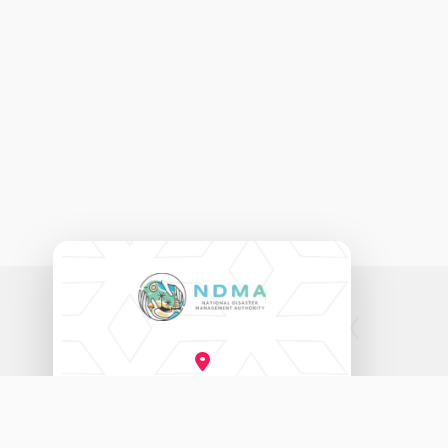
ނެޝަނަލް ޑިޒާސްޓާރ މެނޭޖްމަންޓް އޮތޯރިޓީ
އަމީނީ މަގު (20060)، މާލެ، ދިވެހިރާއްޖެ.